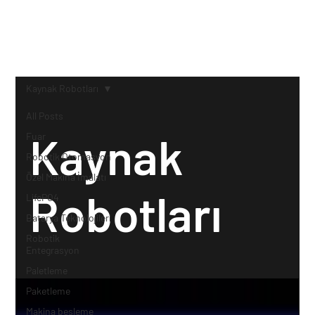
Kaynak Robotları
All Posts
Kaynak
Fuar
Robotik Otomasyon
Özel Makina İmalatı
Robotları
LifePO4
Batarya Teknolojileri
Robotik
Entegrasyon
Paletleme
Paketleme
Makina besleme