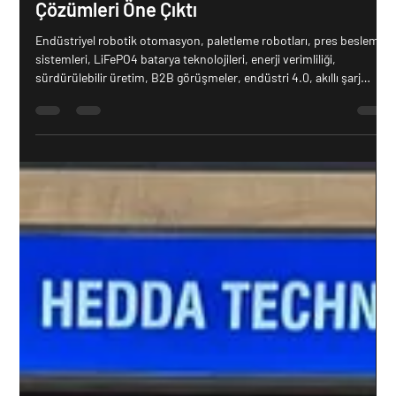
Birliği Konferansı’nda Hedda’nın Teknolojik
Çözümleri Öne Çıktı
Endüstriyel robotik otomasyon, paletleme robotları, pres besleme
sistemleri, LiFePO4 batarya teknolojileri, enerji verimliliği,
sürdürülebilir üretim, B2B görüşmeler, endüstri 4.0, akıllı şarj
istasyonları, özel makine imalatı, enerji depolama sistemleri,
robotik çözümler, yenilenebilir enerji, otonom sistemler, ileri üretim
teknolojileri Robotik otomasyon çözümleri, özel makine imalatı,
enerji depolama sistemleri, B2B iş birlikleri, paletleme robotları,
pres besleme sistemle