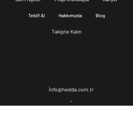
Son Projeler
Proje Kronolojisi
Kariyer
Teklif Al
Hakkımızda
Blog
Takipte Kalın
İ
nfo@hedda.com.tr
-
Sanayi, Teknopark Bulv 4C/Z08 Pendik/İstanbul