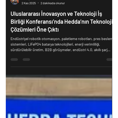
Mert Çelik
2 Kas 2025
2 dakikada okunur
Uluslararası İnovasyon ve Teknoloji İş
Birliği Konferansı’nda Hedda’nın Teknolojik
Çözümleri Öne Çıktı
Endüstriyel robotik otomasyon, paletleme robotları, pres besleme
sistemleri, LiFePO4 batarya teknolojileri, enerji verimliliği,
sürdürülebilir üretim, B2B görüşmeler, endüstri 4.0, akıllı şarj
istasyonları, özel makine imalatı, enerji depolama sistemleri,
robotik çözümler, yenilenebilir enerji, otonom sistemler, ileri üretim
teknolojileri Robotik otomasyon çözümleri, özel makine imalatı,
enerji depolama sistemleri, B2B iş birlikleri, paletleme robotları,
pres besleme sistemle