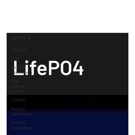
LifePO4
All Posts
LifePO4
Fuar
Robotik
Otomasyon
Özel
Makina
İmalatı
LifePO4
Batarya
Teknolojileri
Robotik
Entegrasyon