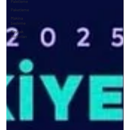
Paletleme
Paketleme
Makina
besleme
Kaynak
Robotları